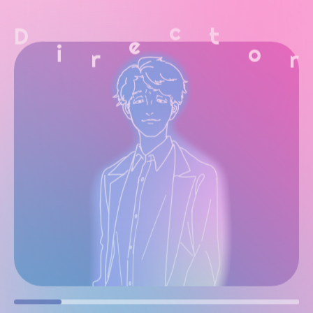
i
o
r
r
D
t
e
c
Item
item
item
item
item
item
item
1