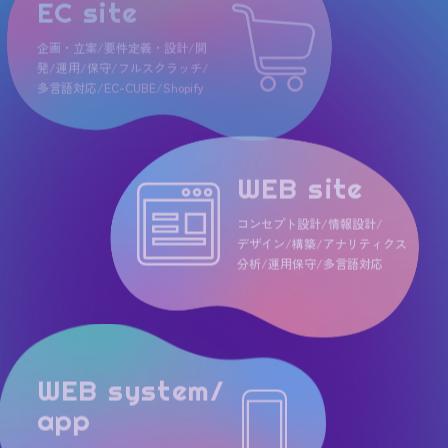
EC site
企画・立案/要件定義・設計/開
発/
運用/保守/フルスクラッチ/
多言語対応/EC-CUBE/Shopify
WEB site
コンセプト設計/情報設計/
デザイン/構築/アナリティクス
分析/
運用保守/多言語対応
WEB system/
app