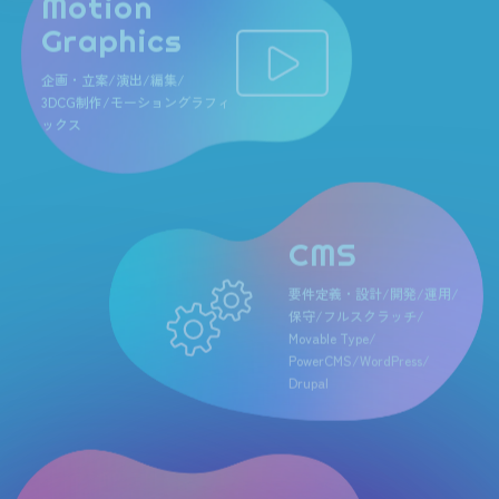
Graphics
企画・立案/演出/編集/
3DCG制作/モーショングラフィ
ックス
CMS
要件定義・設計/開発/運用/
保守/
フルスクラッチ/
Movable Type/
PowerCMS/WordPress/
Drupal