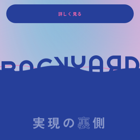
0
1
2
3
4
5
of
6
詳しく見る
B
D
A
R
C
A
K
Y
実現の
裏
側